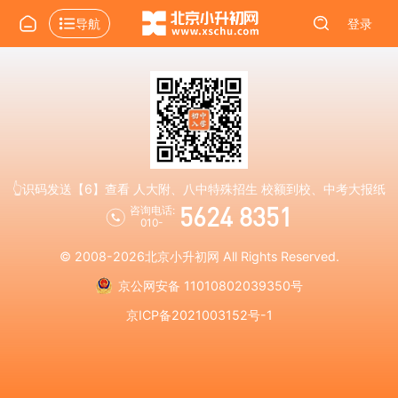
导航
登录
👆识码发送【6】查看 人大附、八中特殊招生 校额到校、中考大报纸
5624 8351
咨询电话:
010-
© 2008-2026
北京小升初网
All Rights Reserved.
京公网安备 11010802039350号
京ICP备2021003152号-1