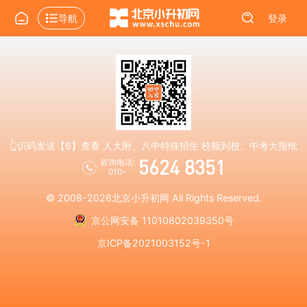
导航
登录
👆识码发送【6】查看 人大附、八中特殊招生 校额到校、中考大报纸
5624 8351
咨询电话:
010-
© 2008-2026
北京小升初网
All Rights Reserved.
京公网安备 11010802039350号
京ICP备2021003152号-1