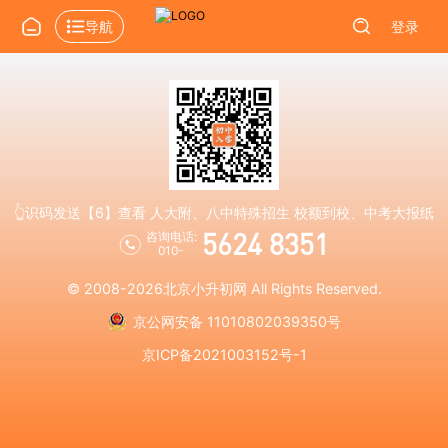
导航
登录
👆识码发送【6】查看 人大附、八中特殊招生 校额到校、中考大报纸
5624 8351
咨询电话:
010-
© 2008-2026
北京小升初网
All Rights Reserved.
京公网安备 11010802039350号
京ICP备2021003152号-1