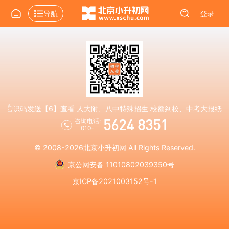
导航
登录
👆识码发送【6】查看 人大附、八中特殊招生 校额到校、中考大报纸
5624 8351
咨询电话:
010-
© 2008-2026
北京小升初网
All Rights Reserved.
京公网安备 11010802039350号
京ICP备2021003152号-1