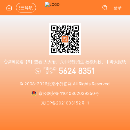
导航
登录
👆识码发送【6】查看 人大附、八中特殊招生 校额到校、中考大报纸
5624 8351
咨询电话:
010-
© 2008-2026
北京小升初网
All Rights Reserved.
京公网安备 11010802039350号
京ICP备2021003152号-1