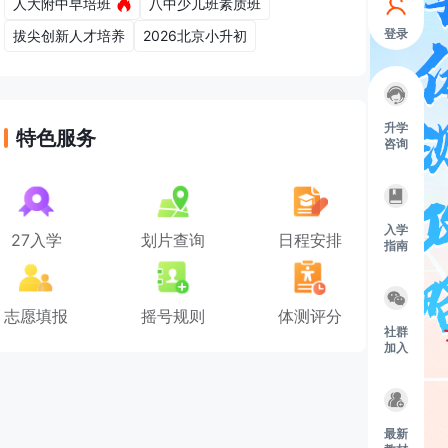
人大附中早培班
八中少儿班素质班
登录
拔尖创新人才培养
2026北京小升初
升学
特色服务
咨询
入学
27入学
划片查询
日程安排
指南
志愿填报
摇号规则
体测评分
社群
加入
最新