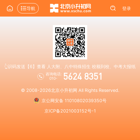
导航
登录
👆识码发送【6】查看 人大附、八中特殊招生 校额到校、中考大报纸
5624 8351
咨询电话:
010-
© 2008-2026
北京小升初网
All Rights Reserved.
京公网安备 11010802039350号
京ICP备2021003152号-1