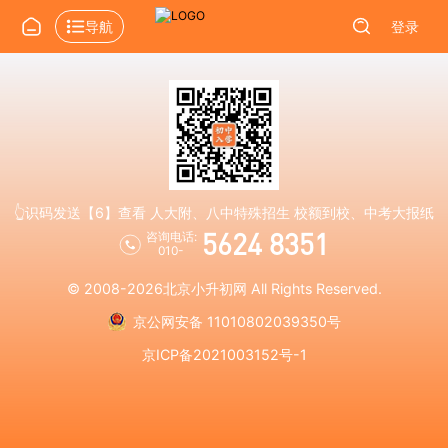
导航
登录
👆识码发送【6】查看 人大附、八中特殊招生 校额到校、中考大报纸
5624 8351
咨询电话:
010-
© 2008-2026
北京小升初网
All Rights Reserved.
京公网安备 11010802039350号
京ICP备2021003152号-1