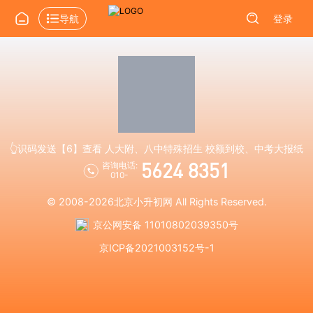
导航
登录
👆识码发送【6】查看 人大附、八中特殊招生 校额到校、中考大报纸
5624 8351
咨询电话:
010-
© 2008-2026
北京小升初网
All Rights Reserved.
京公网安备 11010802039350号
京ICP备2021003152号-1