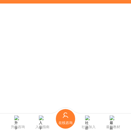
在线咨询
升学咨询
入学指南
社群加入
最新教材