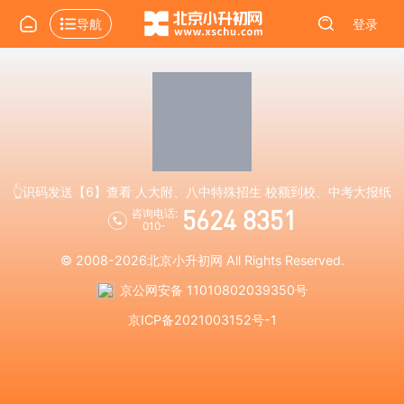
导航
登录
👆识码发送【6】查看 人大附、八中特殊招生 校额到校、中考大报纸
5624 8351
咨询电话:
010-
© 2008-2026
北京小升初网
All Rights Reserved.
京公网安备 11010802039350号
京ICP备2021003152号-1