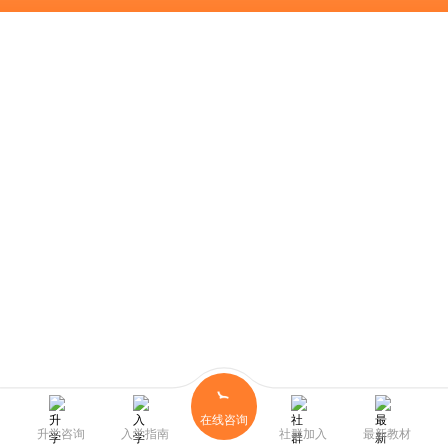
在线咨询
升学咨询
入学指南
社群加入
最新教材