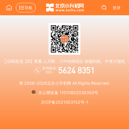
导航
登录
👆识码发送【6】查看 人大附、八中特殊招生 校额到校、中考大报纸
5624 8351
咨询电话:
010-
© 2008-2026
北京小升初网
All Rights Reserved.
京公网安备 11010802039350号
京ICP备2021003152号-1