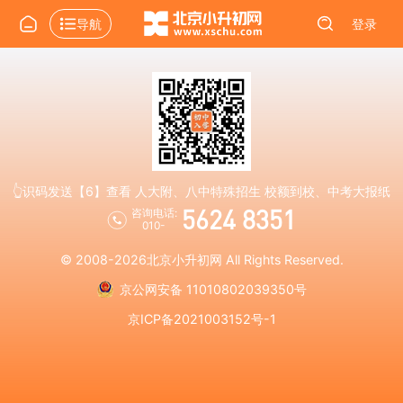
导航
登录
👆识码发送【6】查看 人大附、八中特殊招生 校额到校、中考大报纸
5624 8351
咨询电话:
010-
© 2008-2026
北京小升初网
All Rights Reserved.
京公网安备 11010802039350号
京ICP备2021003152号-1