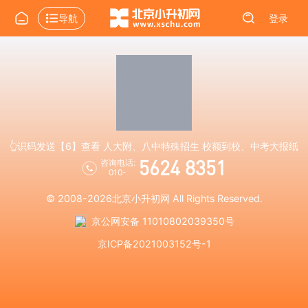
导航
登录
👆识码发送【6】查看 人大附、八中特殊招生 校额到校、中考大报纸
5624 8351
咨询电话:
010-
© 2008-2026
北京小升初网
All Rights Reserved.
京公网安备 11010802039350号
京ICP备2021003152号-1