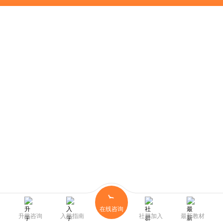
在线咨询
升学咨询
入学指南
社群加入
最新教材