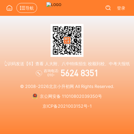
导航
登录
👆识码发送【6】查看 人大附、八中特殊招生 校额到校、中考大报纸
5624 8351
咨询电话:
010-
© 2008-2026
北京小升初网
All Rights Reserved.
京公网安备 11010802039350号
京ICP备2021003152号-1