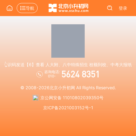
导航
登录
👆识码发送【6】查看 人大附、八中特殊招生 校额到校、中考大报纸
5624 8351
咨询电话:
010-
© 2008-2026
北京小升初网
All Rights Reserved.
京公网安备 11010802039350号
京ICP备2021003152号-1