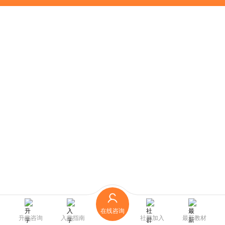
在线咨询
升学咨询
入学指南
社群加入
最新教材