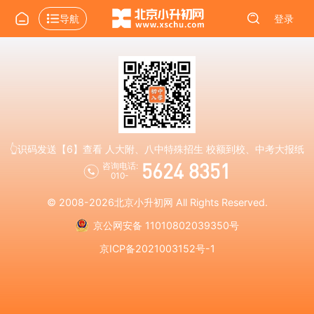
导航
登录
👆识码发送【6】查看 人大附、八中特殊招生 校额到校、中考大报纸
5624 8351
咨询电话:
010-
© 2008-2026
北京小升初网
All Rights Reserved.
京公网安备 11010802039350号
京ICP备2021003152号-1