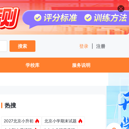
搜索
登录
|
注册
学校库
服务说明
热搜
2027北京小升初
北京小学期末试题