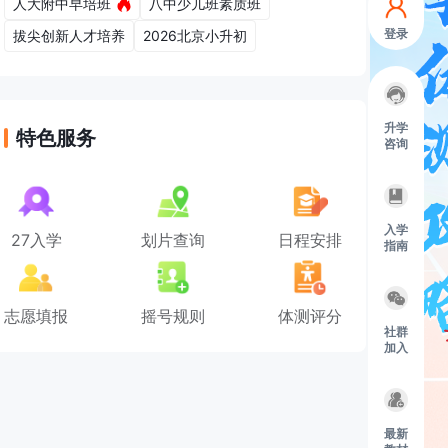
人大附中早培班
八中少儿班素质班
登录
拔尖创新人才培养
2026北京小升初
升学
特色服务
咨询
入学
27入学
划片查询
日程安排
指南
志愿填报
摇号规则
体测评分
社群
加入
最新