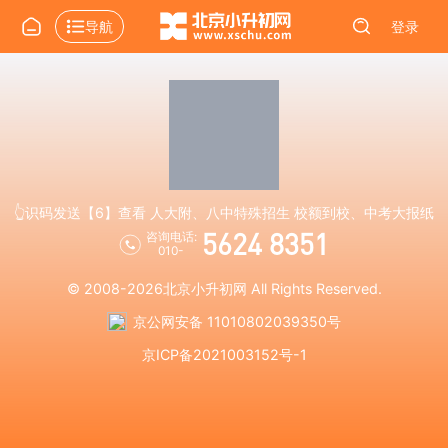
导航
登录
👆识码发送【6】查看 人大附、八中特殊招生 校额到校、中考大报纸
5624 8351
咨询电话:
010-
© 2008-2026
北京小升初网
All Rights Reserved.
京公网安备 11010802039350号
京ICP备2021003152号-1