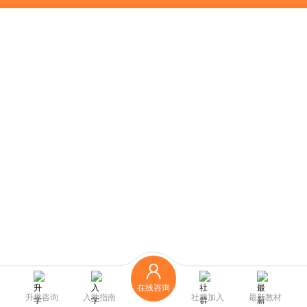
在线咨询
升学咨询
入学指南
社群加入
最新教材