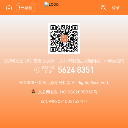
导航
登录
👆识码发送【6】查看 人大附、八中特殊招生 校额到校、中考大报纸
5624 8351
咨询电话:
010-
© 2008-2026
北京小升初网
All Rights Reserved.
京公网安备 11010802039350号
京ICP备2021003152号-1