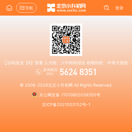
导航
登录
👆识码发送【6】查看 人大附、八中特殊招生 校额到校、中考大报纸
5624 8351
咨询电话:
010-
© 2008-2026
北京小升初网
All Rights Reserved.
京公网安备 11010802039350号
京ICP备2021003152号-1