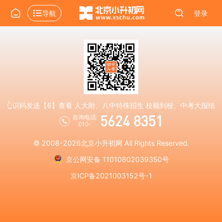
导航
登录
👆识码发送【6】查看 人大附、八中特殊招生 校额到校、中考大报纸
5624 8351
咨询电话:
010-
© 2008-2026
北京小升初网
All Rights Reserved.
京公网安备 11010802039350号
京ICP备2021003152号-1