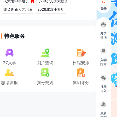
人大附中早培班
八中少儿班素质班
登录
拔尖创新人才培养
2026北京小升初
升学
特色服务
咨询
入学
27入学
划片查询
日程安排
指南
志愿填报
摇号规则
体测评分
社群
加入
最新