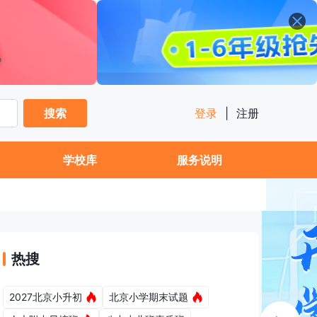
搜索
登录
|
注册
学校库
服务说明
热搜
2027北京小升初
北京小学期末试题