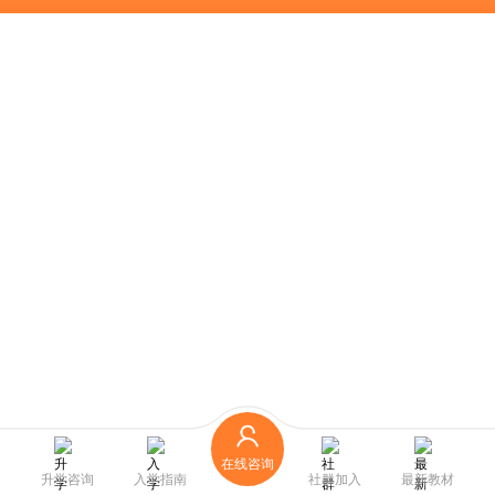
在线咨询
升学咨询
入学指南
社群加入
最新教材