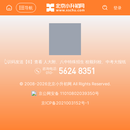
导航
登录
👆识码发送【6】查看 人大附、八中特殊招生 校额到校、中考大报纸
5624 8351
咨询电话:
010-
© 2008-2026
北京小升初网
All Rights Reserved.
京公网安备 11010802039350号
京ICP备2021003152号-1