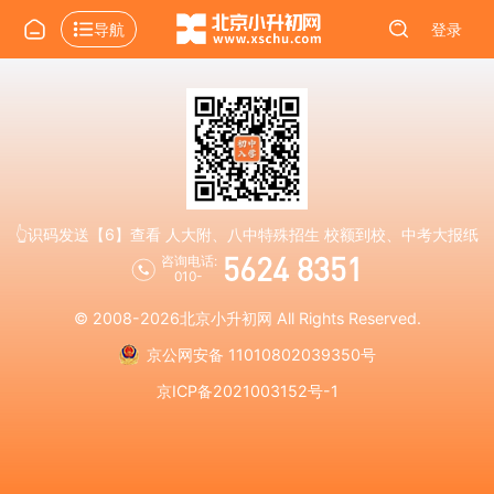
导航
登录
👆识码发送【6】查看 人大附、八中特殊招生 校额到校、中考大报纸
5624 8351
咨询电话:
010-
© 2008-2026
北京小升初网
All Rights Reserved.
京公网安备 11010802039350号
京ICP备2021003152号-1