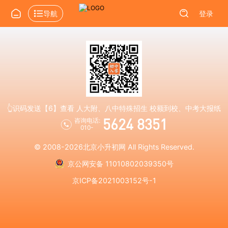
导航
登录
👆识码发送【6】查看 人大附、八中特殊招生 校额到校、中考大报纸
5624 8351
咨询电话:
010-
© 2008-2026
北京小升初网
All Rights Reserved.
京公网安备 11010802039350号
京ICP备2021003152号-1