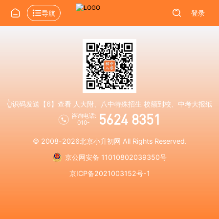
导航
登录
👆识码发送【6】查看 人大附、八中特殊招生 校额到校、中考大报纸
5624 8351
咨询电话:
010-
© 2008-2026
北京小升初网
All Rights Reserved.
京公网安备 11010802039350号
京ICP备2021003152号-1