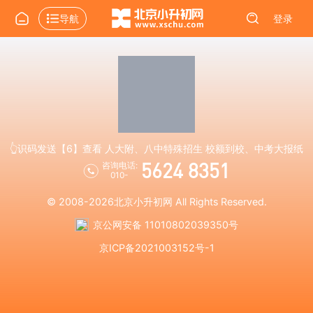
导航
登录
👆识码发送【6】查看 人大附、八中特殊招生 校额到校、中考大报纸
5624 8351
咨询电话:
010-
© 2008-2026
北京小升初网
All Rights Reserved.
京公网安备 11010802039350号
京ICP备2021003152号-1