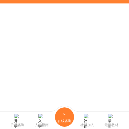
在线咨询
升学咨询
入学指南
社群加入
最新教材