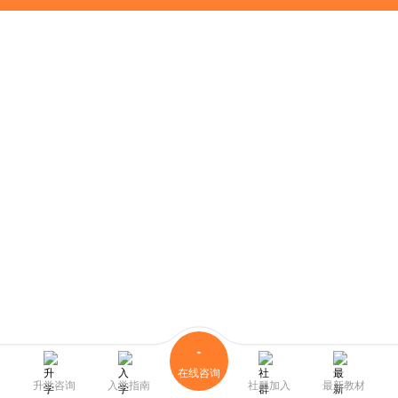
在线咨询
升学咨询
入学指南
社群加入
最新教材