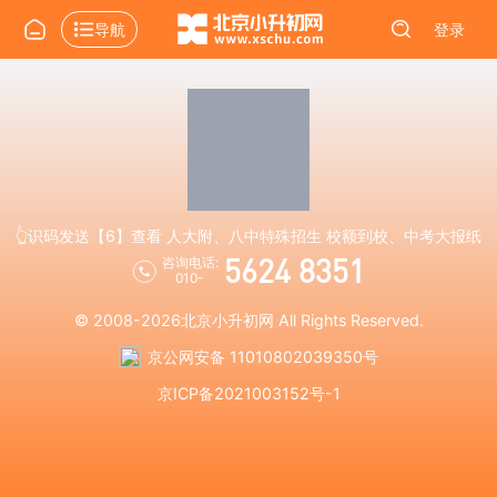
导航
登录
👆识码发送【6】查看 人大附、八中特殊招生 校额到校、中考大报纸
5624 8351
咨询电话:
010-
© 2008-2026
北京小升初网
All Rights Reserved.
京公网安备 11010802039350号
京ICP备2021003152号-1