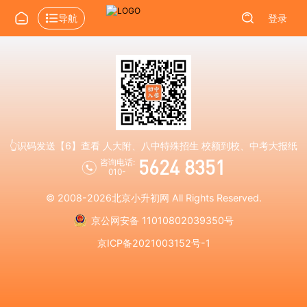
导航
登录
👆识码发送【6】查看 人大附、八中特殊招生 校额到校、中考大报纸
5624 8351
咨询电话:
010-
© 2008-2026
北京小升初网
All Rights Reserved.
京公网安备 11010802039350号
京ICP备2021003152号-1