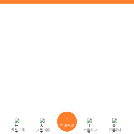
在线咨询
升学咨询
入学指南
社群加入
最新教材