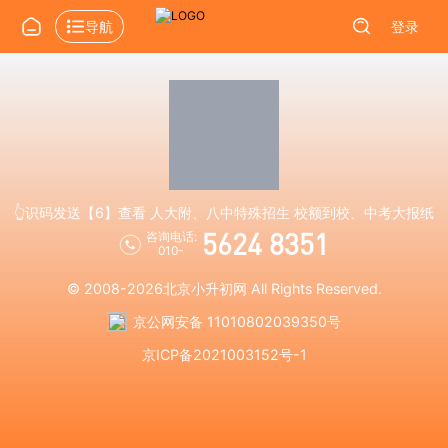
导航
登录
👆识码发送【6】查看 人大附、八中特殊招生 校额到校、中考大报纸
5624 8351
咨询电话:
010-
© 2008-2026
北京小升初网
All Rights Reserved.
京公网安备 11010802039350号
京ICP备2021003152号-1