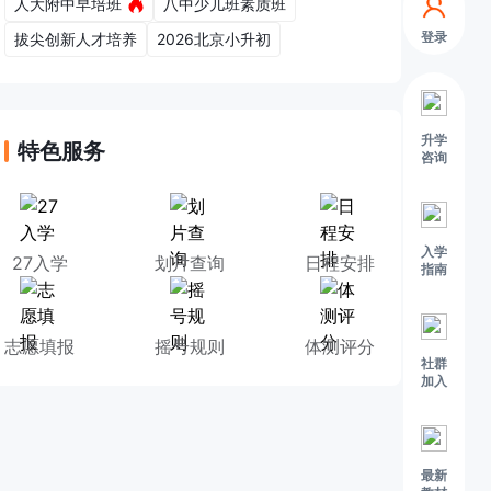
人大附中早培班
八中少儿班素质班
登录
拔尖创新人才培养
2026北京小升初
升学
特色服务
咨询
入学
27入学
划片查询
日程安排
指南
志愿填报
摇号规则
体测评分
社群
加入
最新