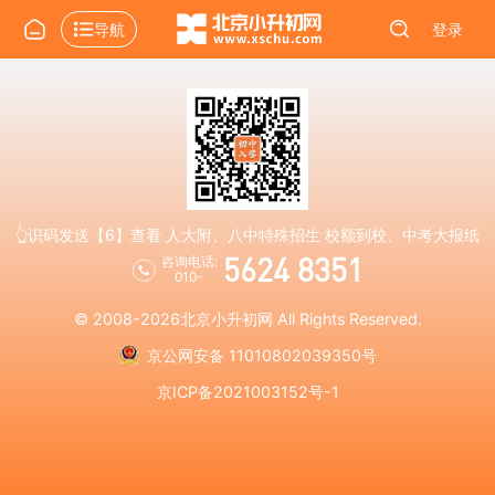
导航
登录
👆识码发送【6】查看 人大附、八中特殊招生 校额到校、中考大报纸
5624 8351
咨询电话:
010-
© 2008-2026
北京小升初网
All Rights Reserved.
京公网安备 11010802039350号
京ICP备2021003152号-1