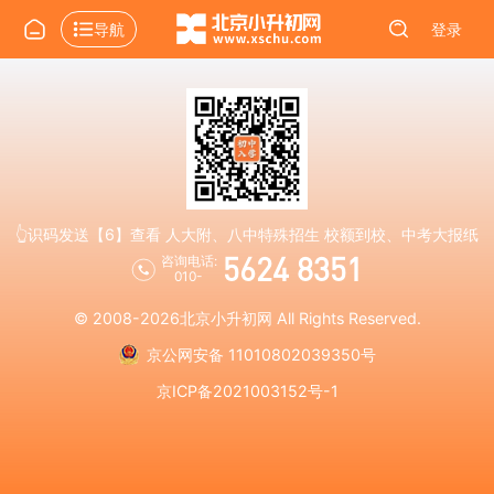
导航
登录
👆识码发送【6】查看 人大附、八中特殊招生 校额到校、中考大报纸
5624 8351
咨询电话:
010-
© 2008-2026
北京小升初网
All Rights Reserved.
京公网安备 11010802039350号
京ICP备2021003152号-1