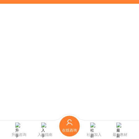
在线咨询
升学咨询
入学指南
社群加入
最新教材