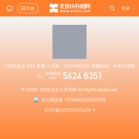
导航
登录
👆识码发送【6】查看 人大附、八中特殊招生 校额到校、中考大报纸
5624 8351
咨询电话:
010-
© 2008-2026
北京小升初网
All Rights Reserved.
京公网安备 11010802039350号
京ICP备2021003152号-1