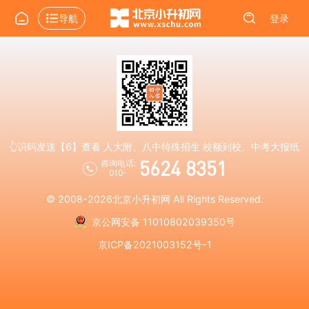
导航
登录
👆识码发送【6】查看 人大附、八中特殊招生 校额到校、中考大报纸
5624 8351
咨询电话:
010-
© 2008-2026
北京小升初网
All Rights Reserved.
京公网安备 11010802039350号
京ICP备2021003152号-1