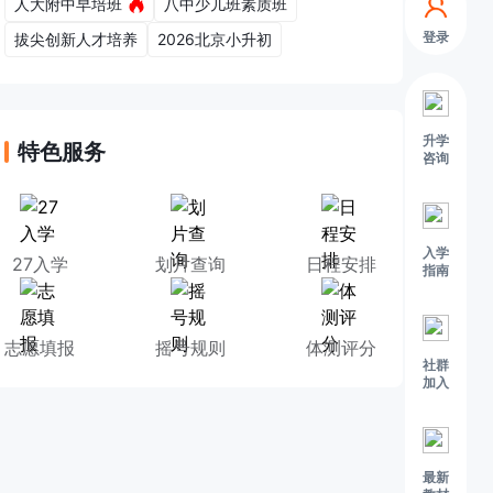
人大附中早培班
八中少儿班素质班
登录
拔尖创新人才培养
2026北京小升初
升学
特色服务
咨询
入学
27入学
划片查询
日程安排
指南
志愿填报
摇号规则
体测评分
社群
加入
最新