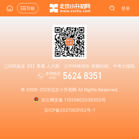
导航
登录
👆识码发送【6】查看 人大附、八中特殊招生 校额到校、中考大报纸
5624 8351
咨询电话:
010-
© 2008-2026
北京小升初网
All Rights Reserved.
京公网安备 11010802039350号
京ICP备2021003152号-1