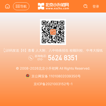
导航
登录
👆识码发送【6】查看 人大附、八中特殊招生 校额到校、中考大报纸
5624 8351
咨询电话:
010-
© 2008-2026
北京小升初网
All Rights Reserved.
京公网安备 11010802039350号
京ICP备2021003152号-1