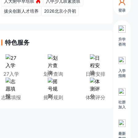
人大附中早培班
八中少儿班素质班
登录
拔尖创新人才培养
2026北京小升初
升学
特色服务
咨询
入学
27入学
划片查询
日程安排
指南
志愿填报
摇号规则
体测评分
社群
加入
最新