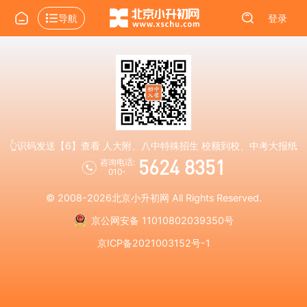
导航
登录
👆识码发送【6】查看 人大附、八中特殊招生 校额到校、中考大报纸
5624 8351
咨询电话:
010-
© 2008-2026
北京小升初网
All Rights Reserved.
京公网安备 11010802039350号
京ICP备2021003152号-1