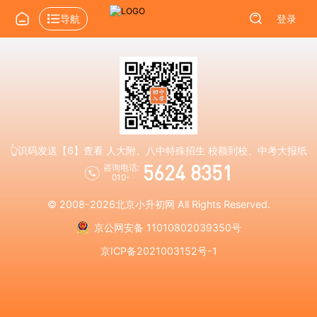
导航
登录
👆识码发送【6】查看 人大附、八中特殊招生 校额到校、中考大报纸
5624 8351
咨询电话:
010-
© 2008-2026
北京小升初网
All Rights Reserved.
京公网安备 11010802039350号
京ICP备2021003152号-1