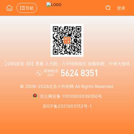
导航
登录
👆识码发送【6】查看 人大附、八中特殊招生 校额到校、中考大报纸
5624 8351
咨询电话:
010-
© 2008-2026
北京小升初网
All Rights Reserved.
京公网安备 11010802039350号
京ICP备2021003152号-1