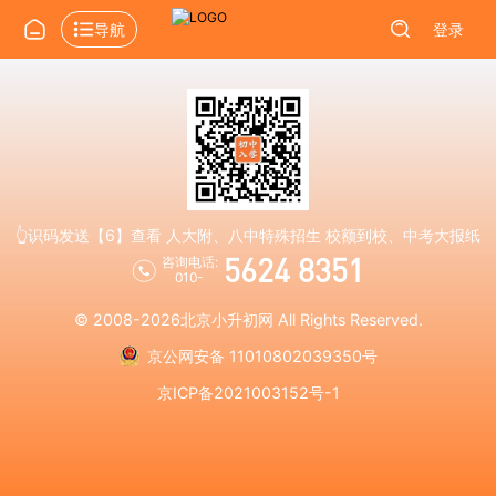
导航
登录
👆识码发送【6】查看 人大附、八中特殊招生 校额到校、中考大报纸
5624 8351
咨询电话:
010-
© 2008-2026
北京小升初网
All Rights Reserved.
京公网安备 11010802039350号
京ICP备2021003152号-1