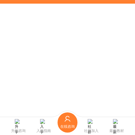
在线咨询
升学咨询
入学指南
社群加入
最新教材