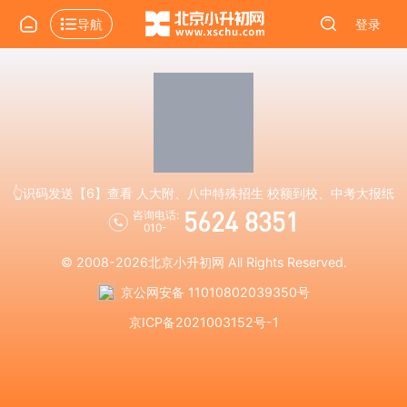
导航
登录
👆识码发送【6】查看 人大附、八中特殊招生 校额到校、中考大报纸
5624 8351
咨询电话:
010-
© 2008-2026
北京小升初网
All Rights Reserved.
京公网安备 11010802039350号
京ICP备2021003152号-1