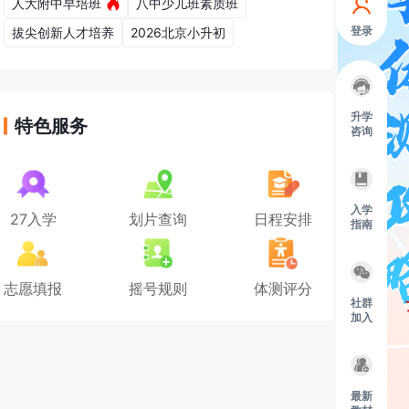
人大附中早培班
八中少儿班素质班
登录
拔尖创新人才培养
2026北京小升初
升学
特色服务
咨询
入学
27入学
划片查询
日程安排
指南
志愿填报
摇号规则
体测评分
社群
加入
最新