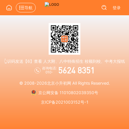
导航
登录
👆识码发送【6】查看 人大附、八中特殊招生 校额到校、中考大报纸
5624 8351
咨询电话:
010-
© 2008-2026
北京小升初网
All Rights Reserved.
京公网安备 11010802039350号
京ICP备2021003152号-1