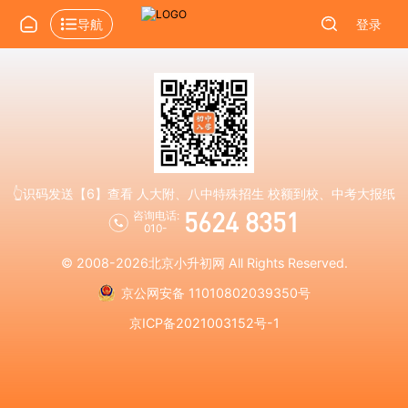
导航
登录
👆识码发送【6】查看 人大附、八中特殊招生 校额到校、中考大报纸
5624 8351
咨询电话:
010-
© 2008-2026
北京小升初网
All Rights Reserved.
京公网安备 11010802039350号
京ICP备2021003152号-1