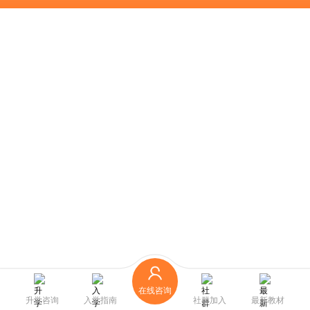
在线咨询
升学咨询
入学指南
社群加入
最新教材