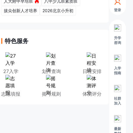
人大附中早培班
八中少儿班素质班
登录
拔尖创新人才培养
2026北京小升初
升学
特色服务
咨询
入学
27入学
划片查询
日程安排
指南
志愿填报
摇号规则
体测评分
社群
加入
最新