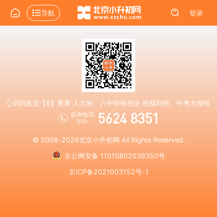
导航
登录
👆识码发送【6】查看 人大附、八中特殊招生 校额到校、中考大报纸
5624 8351
咨询电话:
010-
© 2008-2026
北京小升初网
All Rights Reserved.
京公网安备 11010802039350号
京ICP备2021003152号-1